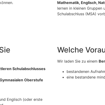
können.
Mathematik, Englisch, Nat
lernen in kleinen Gruppen 
Schulabschluss (MSA) vorb
Sie
Welche Vorau
Wir laden Sie zu einem
Be
ttleren Schulabschlusses
bestandenen Aufnahm
eine bestandene minde
 Gymnasialen Oberstufe
nd Englisch (oder erste
nd