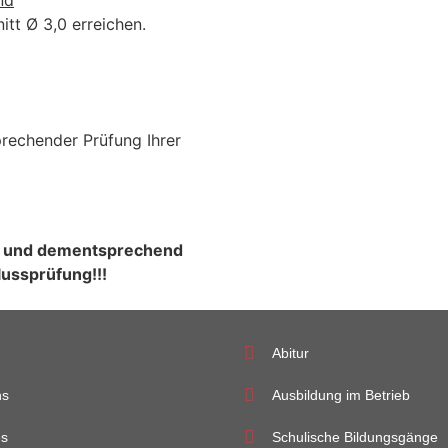
tt Ø 3,0 erreichen.
prechender Prüfung Ihrer
ahr und dementsprechend
lussprüfung!!!
Abitur
ns
Ausbildung im Betrieb
es
Schulische Bildungsgänge