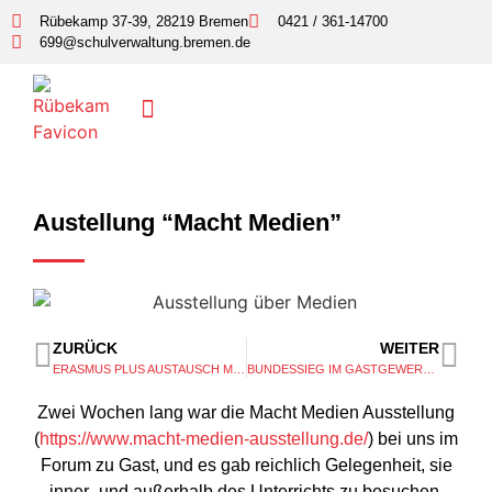
Rübekamp 37-39, 28219 Bremen
0421 / 361-14700
699@schulverwaltung.bremen.de
Austellung “Macht Medien”
ZURÜCK
WEITER
ERASMUS PLUS AUSTAUSCH MIT VAASA/ FINNLAND?
BUNDESSIEG IM GASTGEWERBE!
Zwei Wochen lang war die Macht Medien Ausstellung
(
https://www.macht-medien-ausstellung.de/
) bei uns im
Forum zu Gast, und es gab reichlich Gelegenheit, sie
inner- und außerhalb des Unterrichts zu besuchen.